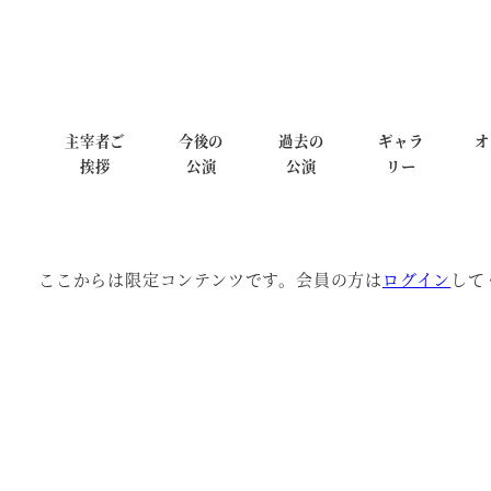
主宰者ご
今後の
過去の
ギャラ
オ
挨拶
公演
公演
リー
ここからは限定コンテンツです。会員の方は
ログイン
して