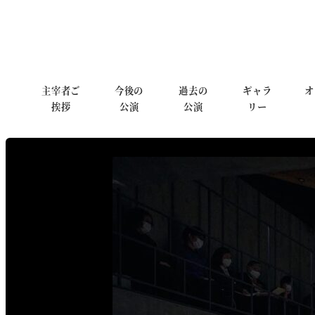
主宰者ご
今後の
過去の
ギャラ
オ
挨拶
公演
公演
リー