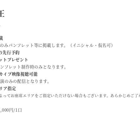
王
載
望者のみパンフレット等に掲載します。（イニシャル・仮名可）
の先行予約
ットプレゼント
パンフレット制作時のみとなります。
カイブ映像視聴可能
公演のみの配信となります。
リア指
定
によってお座席エリアをご指定いただけない場合もございます​。あらかじめご了
0,000円/1口