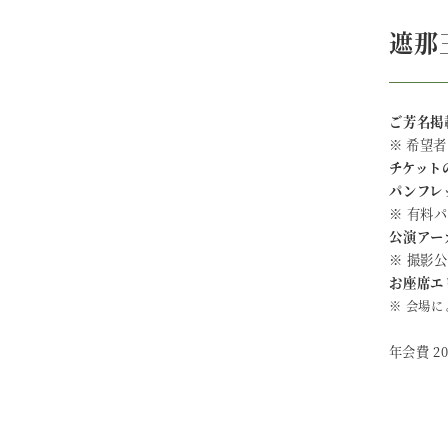
遮那
ご芳名掲
​※ 希
チケット
パンフレ
※ 有料
公演アー
※ 撮影
お座席エ
※ 会場
​年会費 2