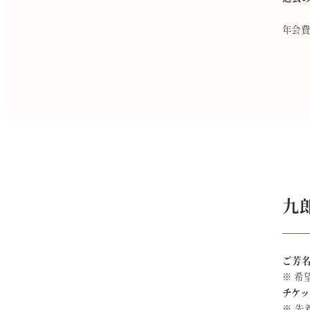
​年会費
九
ご芳
​※ 
チケ
※ 先