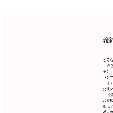
義
ご芳
​※ 
チケ
パン
※ 有
公演
※ 撮
お座
※ 会
過去