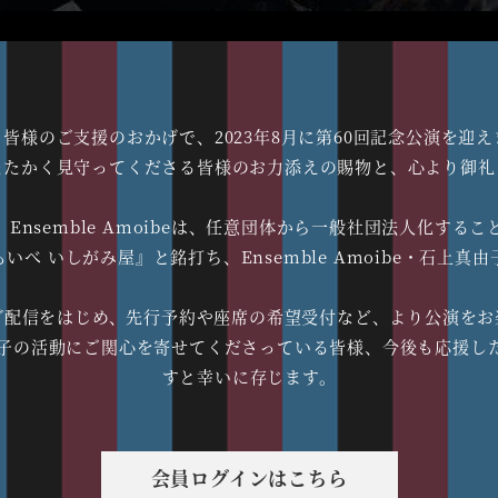
ibeは、皆様のご支援のおかげで、2023年8月に第60回記念公
たたかく見守ってくださる皆様のお力添えの賜物と、心より御礼
nsemble Amoibeは、任意団体から一般社団法人化す
べ いしがみ屋』と銘打ち、Ensemble Amoibe・石上
ブ配信をはじめ、先行予約や座席の希望受付など、より公演をお
石上真由子の活動にご関心を寄せてくださっている皆様、今後も応
すと幸いに存じます。
会員ログインはこちら