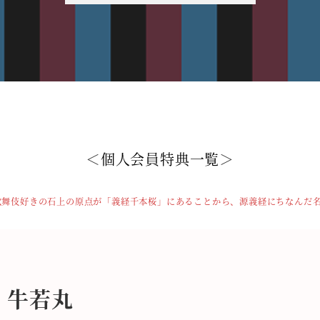
＜
個人会員特典一覧
＞
歌舞伎好きの石上の原点が「義経千本桜」にあることから、源義経にちなんだ
牛若丸