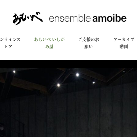
ンラインス
あもいべ いしが
ご支援のお
アーカイブ
トア
み屋
願い
動画