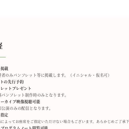
経
名掲載
希望者のみパンフレット等に掲載します。（イニシャル・仮名可）
ットの先行予約
フレットプレゼント
料パンフレット制作時のみとなります。
アーカイブ映像視聴可能
影公演のみの配信となります。
席指
定
場によってお座席
をご指定いただけない
場合もございます​。あらかじめご了承
のプログラムノート閲覧可能